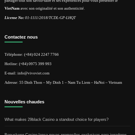
partager tout son savoir-faire et ses expériences pour vous présenter le
VietNam
avec son originalité et son authenticité.
License No:
01-1111/2018/TCDL-GP-LHQT
Contactez nous
Téléphone: (+84) 024 2247 7766
Hotline: (+84) 0975 399 993
E-mail: info@vivoviet.com
Adresse: 55 Dinh Thon – My Dinh 1 – Nam Tu Liem – HaNoi – Vietnam
Nouvelles chaudes
What makes 29black Casino a standout choice for players?
Bonuskong Casino lança novas promoções exclusivas para jogadores