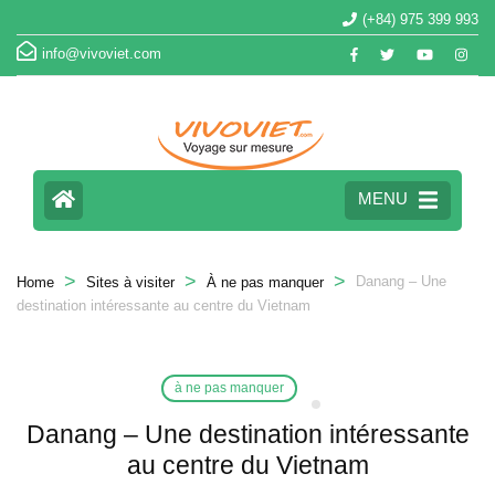
(+84) 975 399 993
info@vivoviet.com
MENU
>
>
>
Danang – Une
Home
Sites à visiter
À ne pas manquer
destination intéressante au centre du Vietnam
à ne pas manquer
Danang – Une destination intéressante
au centre du Vietnam