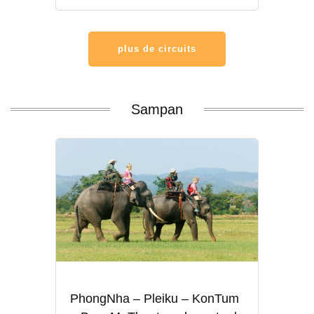
plus de circuits
Sampan
PhongNha – Pleiku – KonTum