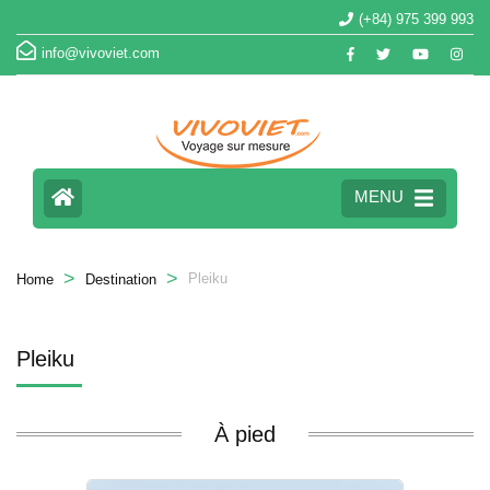
(+84) 975 399 993
info@vivoviet.com
MENU
>
>
Pleiku
Home
Destination
Pleiku
À pied