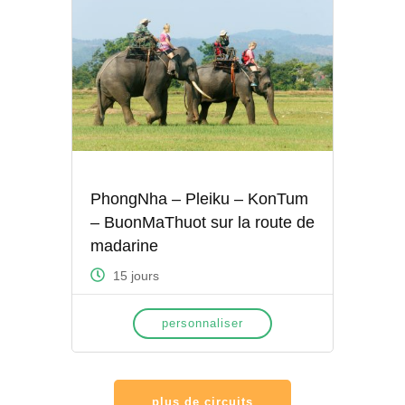
PhongNha – Pleiku – KonTum
– BuonMaThuot sur la route de
madarine
15 jours
personnaliser
plus de circuits